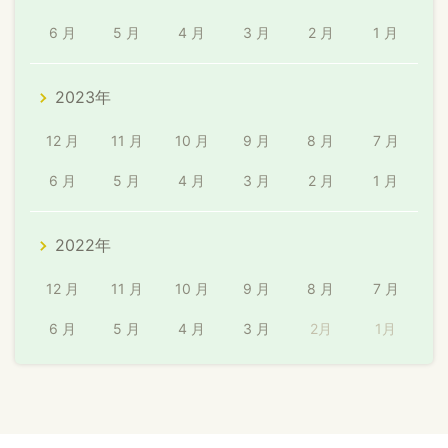
6 月
5 月
4 月
3 月
2 月
1 月
2023年
12 月
11 月
10 月
9 月
8 月
7 月
6 月
5 月
4 月
3 月
2 月
1 月
2022年
12 月
11 月
10 月
9 月
8 月
7 月
6 月
5 月
4 月
3 月
2月
1月