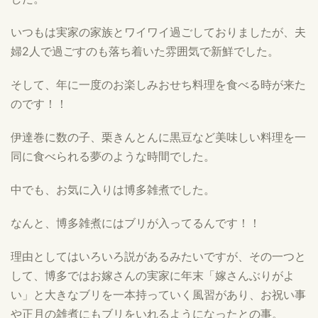
いつもは実家の家族とワイワイ過ごしておりましたが、夫
婦2人で過ごすのも落ち着いた雰囲気で新鮮でした。
そして、年に一度のお楽しみおせち料理を食べる時が来た
のです！！
伊達巻に数の子、栗きんとんに黒豆など美味しい料理を一
同に食べられる夢のような時間でした。
中でも、お気に入りは博多雑煮でした。
なんと、博多雑煮にはブリが入ってるんです！！
理由としてはいろいろ説があるみたいですが、その一つと
して、博多ではお嫁さんの実家に年末「嫁さんぶりがよ
い」と大きなブリを一本持っていく風習があり、お祝い事
や正月の雑煮にもブリをいれるようになったとの事。