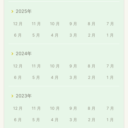
2025年
12 月
11 月
10 月
9 月
8 月
7 月
6 月
5 月
4 月
3 月
2 月
1 月
2024年
12 月
11 月
10 月
9 月
8 月
7 月
6 月
5 月
4 月
3 月
2 月
1 月
2023年
12 月
11 月
10 月
9 月
8 月
7 月
6 月
5 月
4 月
3 月
2 月
1 月