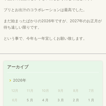
ブリとお出汁のコラボレーションは最高でした。
まだ始まったばかりの2026年ですが、2027年のお正月が
待ち遠しい限りです。
という事で、今年も一年宜しくお願い致します。
アーカイブ
2026年
12月
11月
10月
9月
8月
7月
6月
5 月
4 月
3 月
2 月
1 月