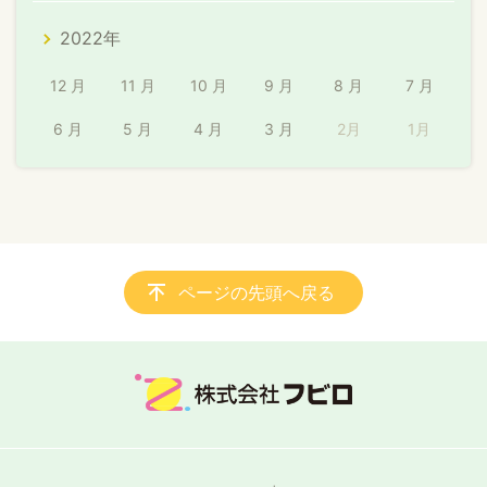
2022年
12 月
11 月
10 月
9 月
8 月
7 月
6 月
5 月
4 月
3 月
2月
1月
ページの先頭へ戻る