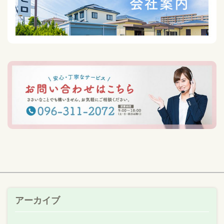
アーカイブ