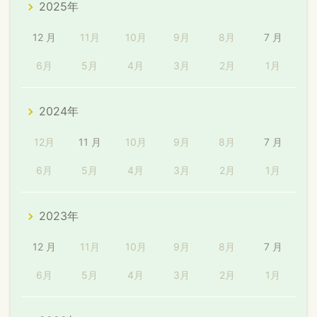
2025年
12 月
11月
10月
9月
8月
7 月
6月
5月
4月
3月
2月
1月
2024年
12月
11 月
10月
9月
8月
7 月
6月
5月
4月
3月
2月
1月
2023年
12 月
11月
10月
9月
8月
7 月
6月
5月
4月
3月
2月
1月