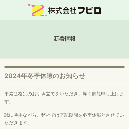
新着情報
2024年冬季休暇のお知らせ
平素は格別のお引き立てをいただき、厚く御礼申し上げま
す。
誠に勝手ながら、弊社では下記期間を冬季休暇とさせてい
ただきます。