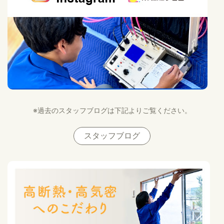
※過去のスタッフブログは下記よりご覧ください。
スタッフブログ